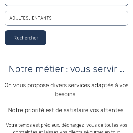
ADULTES
ENFANTS
Adultes
Rechercher
Enfants
Notre métier : vous servir …
On vous propose divers services adaptés à vos
besoins
Notre priorité est de satisfaire vos attentes
Votre temps est précieux, déchargez-vous de toutes vos
contraintes et laissez vos clients séjourner en tout