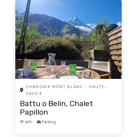
Cinéma
Concerts, musique
Ateliers de cuisine
Cyclisme
Divertissement
Expositions
Loisirs en famille
CHAMONIX MONT BLANC - HAUTE-
SAVOIE
Haute cuisine
Battu o Belin, Chalet
Pêche
Papillon
Fitness
WiFi
Parking
Pêche à la mouche