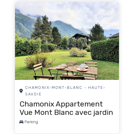
Chute libre
Choses à voir
Squash
Tennis de table
Tennis - extérieur
Théâtre
Observer les trains
CHAMONIX-MONT-BLANC - HAUTE-
Volley-ball
SAVOIE
Chamonix Appartement
Randonnée pédestre
Vue Mont Blanc avec jardin
Activités nautiques
Parking
Ski nautique