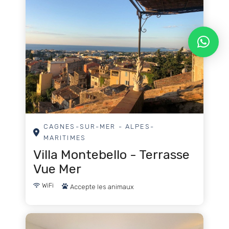
Karaoké
Canoë-Kayak
Parc d'attractions
Sports motorisés
Vélo de montagne
Sports de montagne
CAGNES-SUR-MER - ALPES-
MARITIMES
Boites de nuit
Villa Montebello - Terrasse
Soins et Remise en Forme
Vue Mer
Parapente
WiFi
Accepte les animaux
Parachute ascensionnel
Tournée des pubs/bars