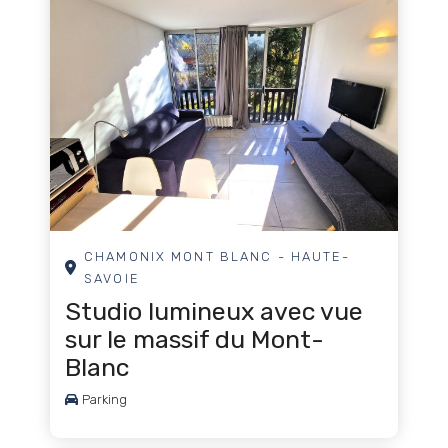
Jeux de raquette
Reconstitutions historiques
Retraite
Rafting en eaux vives
Escalade
Voile
Plongée sous-marine
CHAMONIX MONT BLANC - HAUTE-
SAVOIE
Shopping
Studio lumineux avec vue
Patinoire
sur le massif du Mont-
Blanc
Ecole de ski
Parking
Ski
Ski de fond