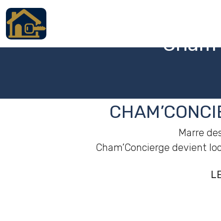
Cham’
Accueil
Locations
Services
CHAM’CONCIE
Qui sommes nous
Marre des
Contact
Cham’Concierge devient loca
L
Italiano