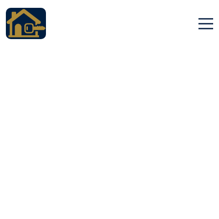
Accueil
Locations
Services
Qui sommes nous
Contact
Português (Portugal)