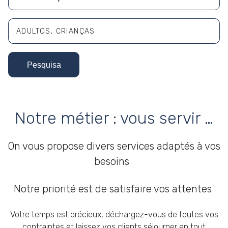
ADULTOS
CRIANÇAS
Adultos
Pesquisa
Crianças
Notre métier : vous servir …
On vous propose divers services adaptés à vos
besoins
Notre priorité est de satisfaire vos attentes
Votre temps est précieux, déchargez-vous de toutes vos
contraintes et laissez vos clients séjourner en tout