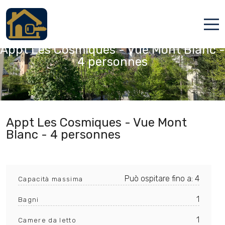
CHAMONIX MONT BLANC, Haute-Savoie
Appt Les Cosmiques - Vue Mont Blanc -
Accueil
4 personnes
Locations
Services
Qui sommes nous
Appt Les Cosmiques - Vue Mont
Blanc - 4 personnes
Contact
Può ospitare fino a: 4
Capacità massima
1
Bagni
Italiano
1
Camere da letto