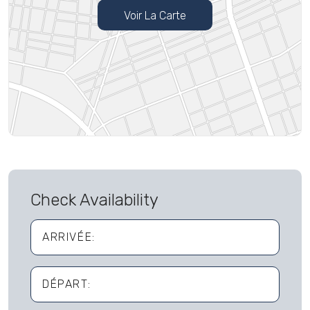
Moyens de paiement
Voir La Carte
Vous avez la possibilité de payer avec une carte Visa,
AMEX, Eurocard, Master Card, en espèces
Déposit
A l’arrivée dans votre hébergement sera demande un
déposit en espèces ou par cheque ( selon le type
d’hébergement ) que sera redonnée au moment du départ
si tout en ordre dans l’hébergement
Check Availability
En cas de problème constate au départ on se réserve le
droit de garde la totalité du déposit
ARRIVÉE:
Conditions non-remboursables
DÉPART:
Prépaiement de la totalité du montant du séjour lors de la