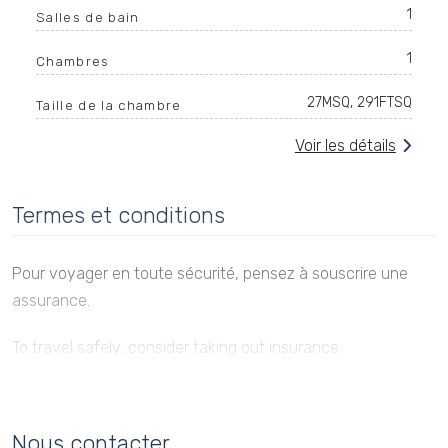
1
Salles de bain
1
Chambres
27MSQ, 291FTSQ
Taille de la chambre
Voir les détails
Termes et conditions
Pour voyager en toute sécurité, pensez à souscrire une
assurance.
To travel safely, consider taking out insurance.
Pour plus d'informations - For more information :
Nous contacter
https://www.pinkassur.com/partenaires/offre-partenaire-