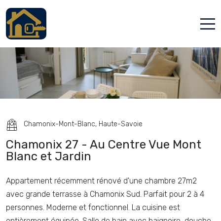
Accueil
Locations
Services
Qui sommes nous
Chamonix-Mont-Blanc, Haute-Savoie
Contact
Chamonix 27 - Au Centre Vue Mont
Blanc et Jardin
Appartement récemment rénové d'une chambre 27m2
avec grande terrasse à Chamonix Sud. Parfait pour 2 à 4
personnes. Moderne et fonctionnel. La cuisine est
Français
entièrement équipée. Salle de bain avec baignoire, douche