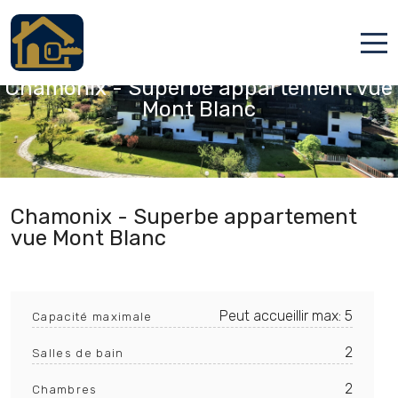
Chamonix-Mont-Blanc, Haute-Savoie
Chamonix - Superbe appartement vue
Accueil
Mont Blanc
Locations
Services
Qui sommes nous
Chamonix - Superbe appartement
vue Mont Blanc
Contact
Peut accueillir max: 5
Capacité maximale
2
Salles de bain
Français
2
Chambres