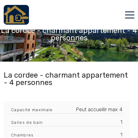
Chamonix-Mont-Blanc, Haute-Savoie
La cordee - charmant appartement - 4
Accueil
personnes
Locations
Services
Qui sommes nous
La cordee - charmant appartement
- 4 personnes
Contact
Peut accueillir max: 4
Capacité maximale
1
Salles de bain
Français
1
Chambres