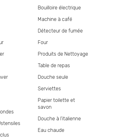
Bouilloire électrique
Machine à café
Détecteur de fumée
ur
Four
er
Produits de Nettoyage
Table de repas
aver
Douche seule
Serviettes
Papier toilette et
savon
 ondes
Douche à l'italienne
Ustensiles
Eau chaude
nclus