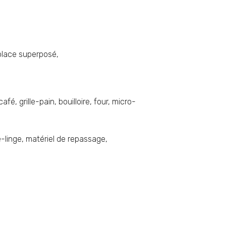
 place superposé,
é, grille-pain, bouilloire, four, micro-
-linge, matériel de repassage,