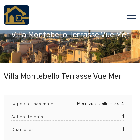
Cagnes-sur-Mer, Alpes-Maritimes
Accueil
Villa Montebello Terrasse Vue Mer
Locations
Services
Qui sommes nous
Villa Montebello Terrasse Vue Mer
Contact
Peut accueillir max: 4
Capacité maximale
1
Salles de bain
1
Chambres
Français