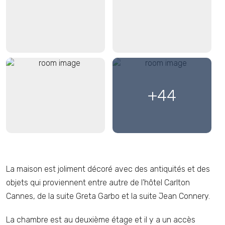
LE SEJOUR
LA CUISINE PROVENCALE
SEJOUR ET SALLE A
SEJOUR ET CUISNE AU
MANGER
FOND
+44
MONTEE DES
La maison est joliment décoré avec des antiquités et des
SARRASSINS
objets qui proviennent entre autre de l'hôtel Carlton
Cannes, de la suite Greta Garbo et la suite Jean Connery.
La chambre est au deuxième étage et il y a un accès