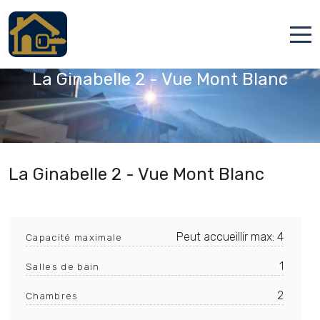
Chamonix-Mont-Blanc, Haute-Savoie
Accueil
La Ginabelle 2 - Vue Mont Blanc
Locations
Services
Qui sommes nous
La Ginabelle 2 - Vue Mont Blanc
Contact
Peut accueillir max: 4
Capacité maximale
1
Salles de bain
2
Chambres
Français