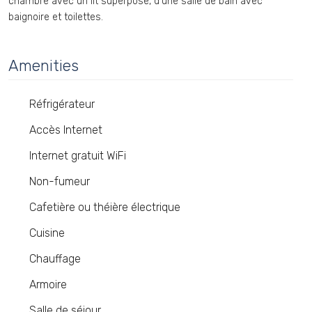
chambre avec un lit superposé, d’une salle de bain avec
baignoire et toilettes.
Amenities
Réfrigérateur
Accès Internet
Internet gratuit WiFi
Non-fumeur
Cafetière ou théière électrique
Cuisine
Chauffage
Armoire
Salle de séjour