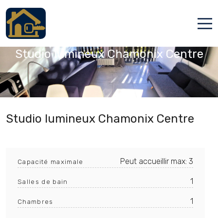
Chamonix Mont Blanc, Haute-Savoie
Accueil
Studio lumineux Chamonix Centre
Locations
Services
Qui sommes nous
Studio lumineux Chamonix Centre
Contact
Peut accueillir max: 3
Capacité maximale
1
Salles de bain
1
Chambres
Français