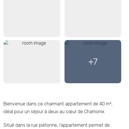
Salle de bain avec
salon
baignoire
cuisine
salon
+7
Bienvenue dans ce charmant appartement de 40 m²,
salle à manger
idéal pour un séjour à deux au cœur de Chamonix.
Situé dans la rue piétonne, l’appartement permet de