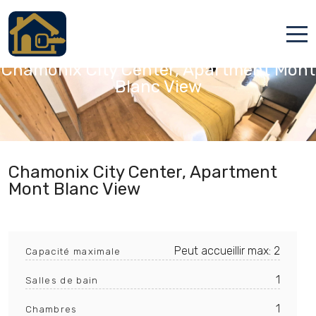
Chamonix Mont Blanc, Haute-Savoie
Chamonix City Center, Apartment Mont
Accueil
Blanc View
Locations
Services
Qui sommes nous
Chamonix City Center, Apartment
Mont Blanc View
Contact
Peut accueillir max: 2
Capacité maximale
1
Salles de bain
Français
1
Chambres