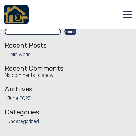
Facility:
Hand sanitiser
Hand sanitiser
Search
Accueil
Search
Locations
Recent Posts
Hello world!
Services
Recent Comments
Qui sommes nous
No comments to show.
Contact
Archives
June 2023
Categories
Uncategorized
Français